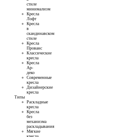
стиле
минимализм
Кресла
Лофт
Кресла
в
скандинавском
стиле
Кресла
Прованс
Классические
кресла
Кресла
Ар-
деко
Современные
кресла
Дизайнерские
кресла
Типы
Раскладные
кресла
Кресла
без
механизма
раскладывания
Мягкие
кресла