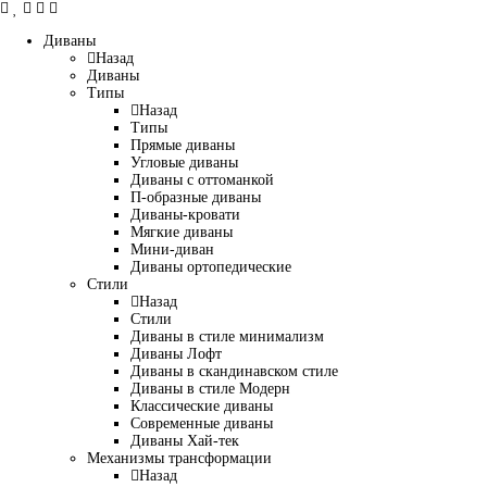
Диваны
Назад
Диваны
Типы
Назад
Типы
Прямые диваны
Угловые диваны
Диваны с оттоманкой
П-образные диваны
Диваны-кровати
Мягкие диваны
Мини-диван
Диваны ортопедические
Стили
Назад
Стили
Диваны в стиле минимализм
Диваны Лофт
Диваны в скандинавском стиле
Диваны в стиле Модерн
Классические диваны
Современные диваны
Диваны Хай-тек
Механизмы трансформации
Назад