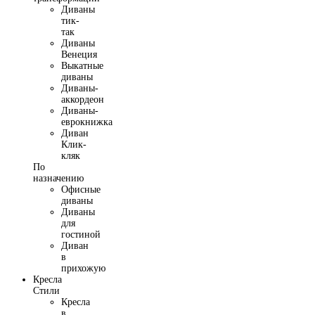
Диваны
тик-
так
Диваны
Венеция
Выкатные
диваны
Диваны-
аккордеон
Диваны-
еврокнижка
Диван
Клик-
кляк
По
назначению
Офисные
диваны
Диваны
для
гостиной
Диван
в
прихожую
Кресла
Стили
Кресла
в