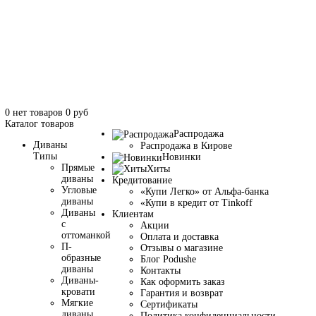
0
нет товаров
0
руб
Каталог
товаров
Распродажа
Диваны
Распродажа в Кирове
Типы
Новинки
Прямые
Хиты
диваны
Кредитование
Угловые
«Купи Легко» от Альфа-банка
диваны
«Купи в кредит от Tinkoff
Диваны
Клиентам
с
Акции
оттоманкой
Оплата и доставка
П-
Отзывы о магазине
образные
Блог Podushe
диваны
Контакты
Диваны-
Как оформить заказ
кровати
Гарантия и возврат
Мягкие
Сертификаты
диваны
Политика конфиденциальности