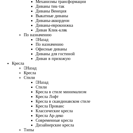
Механизмы трансформации
Диваны тик-так
Диваны Венеция
Выкатные диваны
Диваны-аккордеон
Диваны-еврокнижка
Диван Клик-кляк
По назначению
Назад
По назначению
Офисные диваны
Диваны для гостиной
Диван в прихожую
Кресла
Назад
Кресла
Стили
Назад
Стили
Кресла в стиле минимализм
Кресла Лофт
Кресла в скандинавском стиле
Кресла Прованс
Классические кресла
Кресла Ар-деко
Современные кресла
Дизайнерские кресла
Типы