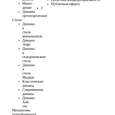
Мини-
Публичная оферта
диван
Диваны
ортопедические
Стили
Диваны
в
стиле
минимализм
Диваны
Лофт
Диваны
в
скандинавском
стиле
Диваны
в
стиле
Модерн
Классические
диваны
Современные
диваны
Диваны
Хай-
тек
Механизмы
трансформации